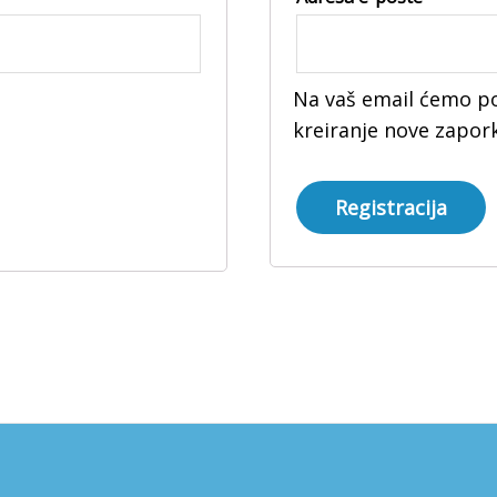
Na vaš email ćemo po
kreiranje nove zapor
Registracija