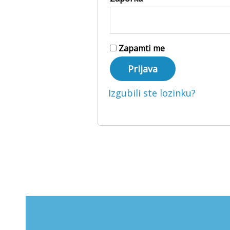
Zapamti me
Prijava
Izgubili ste lozinku?